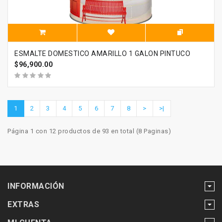
ESMALTE DOMESTICO AMARILLO 1 GALON PINTUCO
$96,900.00
1
2
3
4
5
6
7
8
>
>|
Página 1 con 12 productos de 93 en total (8 Paginas)
INFORMACIÓN
EXTRAS