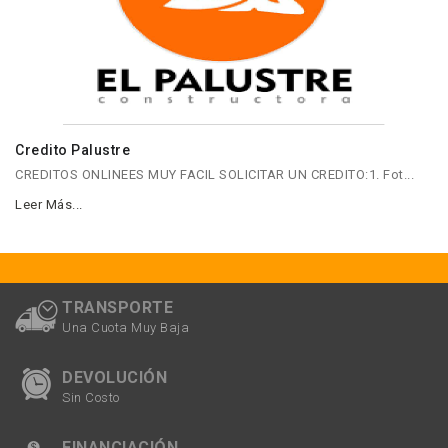
09 APRIL
946 Comentarios
Credito Palustre
CREDITOS ONLINEES MUY FACIL SOLICITAR UN CREDITO:1. Fot...
Leer Más...
TRANSPORTE
Una Cuota Muy Baja
DEVOLUCIÓN
Sin Costo
FINANCIACIÓN